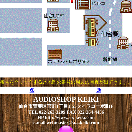
番号をクリックすると地図の番号の周辺の写真が出てきます。
②
③
AUDIOSHOP KEIKI
仙台市青葉区宮町1丁目1-55タイワコーポⅢ1F
TEL 022-263-3209 FAX 022-264-4456
HP http://www.a-s-keiki.com
e-mail webmaster@a-s-keiki.com